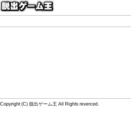
Copyright (C) 脱出ゲーム王 All Rights reverced.