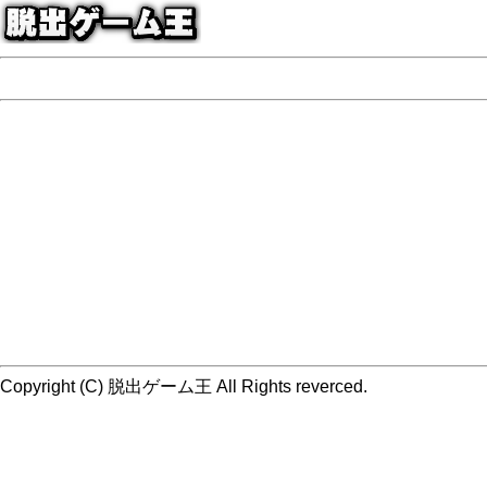
Copyright (C) 脱出ゲーム王 All Rights reverced.