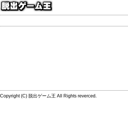
Copyright (C) 脱出ゲーム王 All Rights reverced.