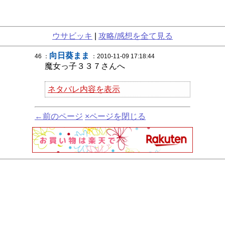
ウサビッキ
|
攻略/感想を全て見る
向日葵まま
46 ：
：2010-11-09 17:18:44
魔女っ子３３７さんへ
ネタバレ内容を表示
←前のページ
×ページを閉じる