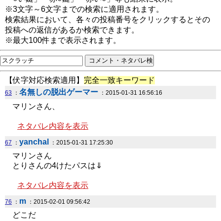
※3文字～6文字までの検索に適用されます。
検索結果において、各々の投稿番号をクリックするとその
投稿への返信があるか検索できます。
※最大100件まで表示されます。
【伏字対応検索適用】
完全一致キーワード
名無しの脱出ゲーマー
63
：
：2015-01-31 16:56:16
マリンさん、
ネタバレ内容を表示
yanchal
67
：
：2015-01-31 17:25:30
マリンさん
とりさんの4けたパスは⇓
ネタバレ内容を表示
m
76
：
：2015-02-01 09:56:42
どこだ