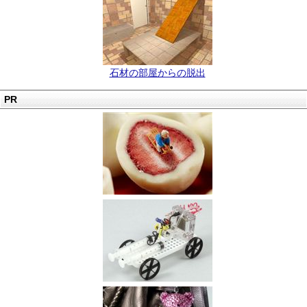
石材の部屋からの脱出
PR