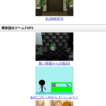
ELEMENTS
簡単脱出ゲームTOP3
黒い部屋からの脱出5
あのこの へやから だっしゅつ！