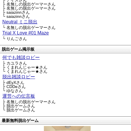
├ アイスさん
├ 名無しの脱出ゲーマーさん
├ 名無しの脱出ゲーマーさん
├ saiazinnさん
└ saiazinnさん
Neutral ミニ脱出
└ 名無しの脱出ゲーマーさん
Trial X Love #01 Maze
└ りんごさん
脱出ゲーム掲示板
何でも雑談ロビー
├ カユラさん
├ くまれんじゃー★さん
└ くまれんじゃー★さん
脱出雑談ロビー
├ dEyXさん
├ CDDeさん
└ ゆなさん
運営への伝言板
├ 名無しの脱出ゲーマーさん
├ 脱出ゲームさん
└ 脱出ゲームさん
最新無料脱出ゲーム