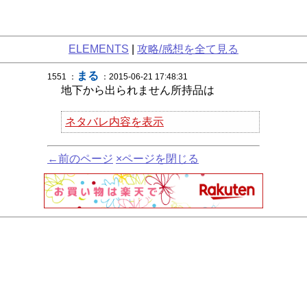
ELEMENTS
|
攻略/感想を全て見る
まる
1551 ：
：2015-06-21 17:48:31
地下から出られません所持品は
ネタバレ内容を表示
←前のページ
×ページを閉じる