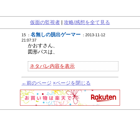
仮面の監視者
|
攻略/感想を全て見る
名無しの脱出ゲーマー
15 ：
：2013-11-12
21:07:37
かおすさん、
図形パスは、
ネタバレ内容を表示
←前のページ
×ページを閉じる