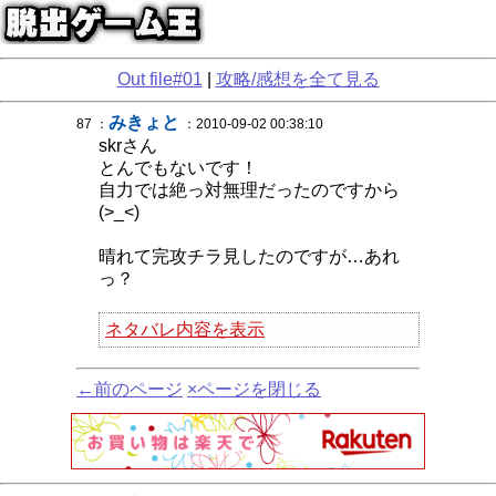
Out file#01
|
攻略/感想を全て見る
みきょと
87 ：
：2010-09-02 00:38:10
skrさん
とんでもないです！
自力では絶っ対無理だったのですから
(>_<)
晴れて完攻チラ見したのですが…あれ
っ？
ネタバレ内容を表示
←前のページ
×ページを閉じる